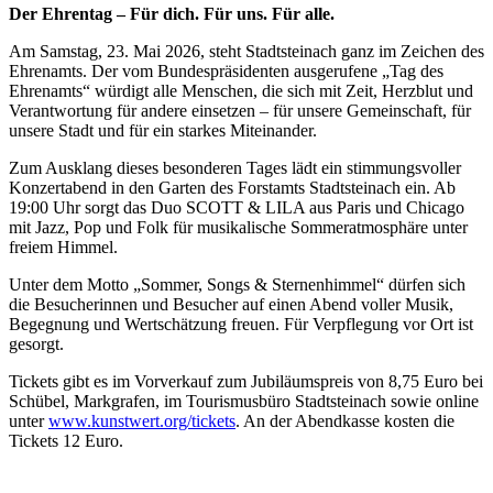
Der Ehrentag – Für dich. Für uns. Für alle.
Am Samstag, 23. Mai 2026, steht Stadtsteinach ganz im Zeichen des
Ehrenamts. Der vom Bundespräsidenten ausgerufene „Tag des
Ehrenamts“ würdigt alle Menschen, die sich mit Zeit, Herzblut und
Verantwortung für andere einsetzen – für unsere Gemeinschaft, für
unsere Stadt und für ein starkes Miteinander.
Zum Ausklang dieses besonderen Tages lädt ein stimmungsvoller
Konzertabend in den Garten des Forstamts Stadtsteinach ein. Ab
19:00 Uhr sorgt das Duo SCOTT & LILA aus Paris und Chicago
mit Jazz, Pop und Folk für musikalische Sommeratmosphäre unter
freiem Himmel.
Unter dem Motto „Sommer, Songs & Sternenhimmel“ dürfen sich
die Besucherinnen und Besucher auf einen Abend voller Musik,
Begegnung und Wertschätzung freuen. Für Verpflegung vor Ort ist
gesorgt.
Tickets gibt es im Vorverkauf zum Jubiläumspreis von 8,75 Euro bei
Schübel, Markgrafen, im Tourismusbüro Stadtsteinach sowie online
unter
www.kunstwert.org/tickets
. An der Abendkasse kosten die
Tickets 12 Euro.