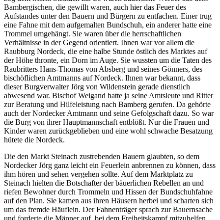
Bambergischen, die gewillt waren, auch hier das Feuer des
Aufstandes unter den Bauern und Bürgern zu entfachen. Einer trug
eine Fahne mit dem aufgemalten Bundschuh, ein anderer hatte eine
Trommel umgehängt. Sie waren über die herrschaftlichen
Verhältnisse in der Gegend orientiert. Ihnen war vor allem die
Raubburg Nordeck, die eine halbe Stunde östlich des Marktes auf
der Höhe thronte, ein Dorn im Auge. Sie wussten um die Taten des
Raubritters Hans-Thomas von Absberg und seines Gönners, des
bischöflichen Amtmanns auf Nordeck. Ihnen war bekannt, dass
dieser Burgverwalter Jörg von Wildenstein gerade dienstlich
abwesend war. Bischof Weigand hatte ja seine Amtsleute und Ritter
zur Beratung und Hilfeleistung nach Bamberg gerufen. Da gehörte
auch der Nordecker Amtmann und seine Gefolgschaft dazu. So war
die Burg von ihrer Hauptmannschaft entblößt. Nur die Frauen und
Kinder waren zurückgeblieben und eine wohl schwache Besatzung
hütete die Nordeck.
Die den Markt Steinach zustrebenden Bauern glaubten, so dem
Nordecker Jörg ganz leicht ein Feuerlein anbrennen zu können, dass
ihm hören und sehen vergehen sollte. Auf dem Marktplatz zu
Steinach hielten die Botschafter der bäuerlichen Rebellen an und
riefen Bewohner durch Trommeln und Hissen der Bundschuhfahne
auf den Plan. Sie kamen aus ihren Häusern herbei und scharten sich
um das fremde Häuflein. Der Fahnenträger sprach zur Bauernsache
und forderte die Männer auf, bei dem Freiheitskampf mitzuhelfen.