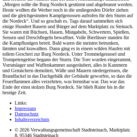
„Morgen sollte die Burg Nordeck gestürmt und abgebrannt werden.
Heute wollten die Werber noch in die umliegenden Dörfer ziehen
und die gleichgesinnten Kampfgenossen aufrufen für den Sturm auf
die Nordeck“. Und so geschah es. Tags darauf sammelten sich
einige Hundert Bauern und Bürger auf dem Marktplatz zu Steinach.
Sie waren mit Büchsen, Hauen, Mistgabeln, Schwertern, Spießen,
Sensen und Dreschflegeln bewaffnet. Volle Bierfässer standen für
die Kampflustigen bereit. Bald waren die meisten betrunken,
lärmten und krawallten. Dann ging es in einem wilden Haufen mit
tollem Geschrei zur Burg Nordeck. Unter Trommelgerassel und
Trompetengetöse begann der Sturm. Die Tore wurden eingerammt,
Vorratslager und Waffenkammer ausgeräubert, alles in Kammern
und Gemächern demoliert, Wälle und Mauern niedergerissen, die
Brandfackel in das Dachgebälk der Gebäude geworfen, so dass die
Feuerflammen alles verzehrten, was brennbar war. Das war das
Ende der einst stolzen Burg Nordeck. Sie blieb Ruine bis in die
heutige Zeit.
Links:
Impressum
Datenschutz
Inhaltsverzeichnis
© 2026 Verwaltungsgemeinschaft Stadtsteinach, Marktplatz
8, 95346 Stadtsteinach