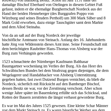
Redwitz) von Bamberg Besitz. Schon im Jahr 1151 hatte der
damalige Bischof Eberhard von Otelingen in diesem Gebiet Fuß
gefasst, indem er die ehemalige Burgherrschaft Nordeck aus der
Hand der beiden Henneberger (des Burggrafen Poppo von
Würzburg und seines Bruders Pertholf) um 300 Mark Silber und 8
Mark Gold erworben, dazu einige Tauschgüter samt dem Markte
und dem Allod Steinaha.
Von da an saß auf der Burg Nordeck der jeweilige
bischöfliche Amtmann von Steinach. Anfang des 16. Jahrhunderts
hatte Jörg von Wildenstein dieses Amt inne. Seine Freundschaft mit
dem berüchtigten Raubritter Hans-Thomas von Absberg war der
Burg zum Verhängnis geworden.
1523 schmachtete der Nürnberger Kaufmann Balthasar
Baumgartner wochenlang im Verlies der Burg. Als das Heer des
Schwäbischen Bundes bei dem Strafezug gegen diejenigen, die dem
Wegelagerer und Handabhacker von Absberg Unterstützung
gegeben hatten, fast zwei Dutzend Burgen vernichtet, da blieb die
Nordeck, sicherlich mit Rücksicht auf den Bamberger Bischof,
dessen Besitz sie war, vor der Zerstörung verschont. Aber schon
wenige Jahre später im Bauernkrieg erfüllte sich das Schicksal, und
Rotten der Bauern zerstörten die längst verhasst gewordene Burg.
Es war im Mai des Jahres 1525 gewesen. Eine kleine Schar Männer
zog dem Markt Steinach zu. Es waren bäuerliche Werber aus dem