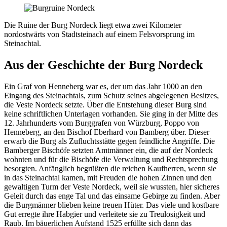
Die Ruine der Burg Nordeck liegt etwa zwei Kilometer
nordostwärts von Stadtsteinach auf einem Felsvorsprung im
Steinachtal.
Aus der Geschichte der Burg Nordeck
Ein Graf von Henneberg war es, der um das Jahr 1000 an den
Eingang des Steinachtals, zum Schutz seines abgelegenen Besitzes,
die Veste Nordeck setzte. Über die Entstehung dieser Burg sind
keine schriftlichen Unterlagen vorhanden. Sie ging in der Mitte des
12. Jahrhunderts vom Burggrafen von Würzburg, Poppo von
Henneberg, an den Bischof Eberhard von Bamberg über. Dieser
erwarb die Burg als Zufluchtsstätte gegen feindliche Angriffe. Die
Bamberger Bischöfe setzten Amtmänner ein, die auf der Nordeck
wohnten und für die Bischöfe die Verwaltung und Rechtsprechung
besorgten. Anfänglich begrüßten die reichen Kaufherren, wenn sie
in das Steinachtal kamen, mit Freuden die hohen Zinnen und den
gewaltigen Turm der Veste Nordeck, weil sie wussten, hier sicheres
Geleit durch das enge Tal und das einsame Gebirge zu finden. Aber
die Burgmänner blieben keine treuen Hüter. Das viele und kostbare
Gut erregte ihre Habgier und verleitete sie zu Treulosigkeit und
Raub. Im bäuerlichen Aufstand 1525 erfüllte sich dann das