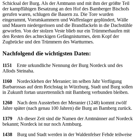
Schicksal der Burg. Als der Amtmann und mit ihm der größte Teil
der kampffähigen Besatzung an den Hof des Bamberger Bischofs
gerufen waren, schlugen die Bauern zu. Die Tore wurden
eingerammt, Vorratskammern und Waffenlager geplündert, Wälle
und Mauern niedergerissen und die Brandfackeln in die Dachstühle
geworfen. Von der stolzen Veste blieb nur ein Trümmerhaufen mit
den Resten des achteckigen Gefängnisturmes, dem Kopf der
Zugbrücke und den Trümmern des Wartturmes.
Nachfolgend die wichtigsten Daten:
1151
Erste urkundliche Nennung der Burg Nordeck und des
Allods Steinaha.
1160
Nordecklehen der Meranier; im selben Jahr Verfügung
Barbarossas auf dem Reichstag in Würzburg, Stadt und Burg sollen
in Zukunft fortan unzertrennlich mit Bamberg verbunden bleiben.
1260
Nach dem Aussterben der Meranier (1248) kommt zwölf
Jahre später (nach genau 100 Jahren) die Burg an Bamberg zurück.
1379
Ab dieser Zeit sind die Namen der Amtmänner auf Nordeck
bekannt; Nordeck ist nur noch Amtsburg.
1438
Burg und Stadt werden in der Waldenfelser Fehde teilweise