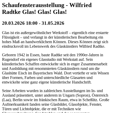
Schaufensterausstellung - Wilfried
Radtke Glas! Glas! Glas!
20.03.2026
18:00
- 31.05.2026
Glas ist ein außergewöhnlicher Werkstoff – eigentlich eine erstarrte
Flüssigkeit – und verlangt in der künstlerischen Bearbeitung ein
hohes Maß an handwerklichem Können. Dieses Können zeigt sich
eindrucksvoll im Lebenswerk des Glaskünstlers Wilfried Radtke.
Geboren 1942 in Essen, baute Radtke seit den 1990er-Jahren in
Rugendorf ein eigenes Glasstudio mit Werkstatt auf. Sein
künstlerisches Schaffen entwickelte sich in enger Zusammenarbeit
und Ausbildung mit renommierten Glaskünstlern rund um die
Glashütte Eisch im Bayerischen Wald. Dort vertiefte er sein Wissen
über Formen, Farben und unterschiedliche Glasarten und
entwickelte seine ganz eigene künstlerische Handschrift.
Seine Arbeiten wurden in zahlreichen Ausstellungen im In- und
Ausland präsentiert, unter anderem in Ungarn (Sopron), Österreich
(Laa), Berlin sowie im fränkischen Raum, etwa in Scheßlitz. Große
Aufmerksamkeit fanden seine Glasbilder, Glasobjekte, Fenster,
Türen und Lichtobjekte, die er mit Techniken wie