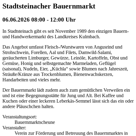
Stadtsteinacher Bauernmarkt
06.06.2026
08:00
- 12:00 Uhr
In Stadtsteinach gibt es seit November 1989 den einzigen Bauern-
und Handwerkermarkt des Landkreises Kulmbach.
Das Angebot umfasst Fleisch-/Wurstwaren von Angusrind und
Strohschwein, Forellen, Aal und Filets, Damwild-Salami,
geräucherten Limburger, Gewürze, Leinöle, Kartoffeln, Obst und
Gemüse, Honig und selbstgemachte Marmeladen, Geflügel
(saisonal), Nudeln, Eier, „Küchla“ sowie Blumen nach Jahreszeit,
Sträuße/Kränze aus Trockenblumen, Bienenwachskerzen,
Handarbeiten und vieles mehr.
Der Bauernmarkt lädt zudem auch zum gemütlichen Verweilen ein
und ist eine Begegnungsstätte für Jung und Alt. Bei Kaffee und
Kuchen oder einer leckeren Leberkäs-Semmel lässt sich das ein oder
andere Pläuschchen halten.
Veranstaltungsort:
Bauernmarktscheune
Veranstalter:
Verein zur Förderung und Betreuung des Bauernmarktes in