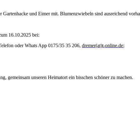
er Gartenhacke und Eimer mit. Blumenzwiebeln sind ausreichend vorh
zum 16.10.2025 bei:
 Telefon oder Whats App 0175/35 35 206,
dremer(at)t-online.de
;
zung, gemeinsam unseren Heimatort ein bisschen schöner zu machen.